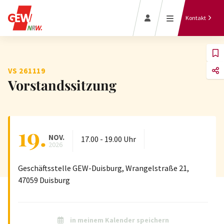
Schwerbehindertenve
GEW Duisburg
Kontakt
Personalrat und
Schwerbehindertenve
informieren
VS 261119
Vorstandssitzung
Rechtliche
Beratung
Ruhegehalt
19.
Jetzt Mitglied
Schule
werden
NOV.
17.00
-
19.00
Uhr
2026
ohne
Rassismus
Geschäftsstelle GEW-Duisburg, Wrangelstraße 21,
47059 Duisburg
in meinem Kalender speichern